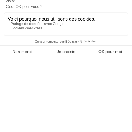
Chaque mois, nous traversons un cycle complet qui fait
écho à la nature. Apprendre à identifier sa propre
saison permet de sortir de la résistance.
L’Hiver intérieur : Le temps
du retrait
La semaine dernière, j’étais dans cette phase de
nettoyage. Avant, j’aurais lutté contre la fatigue. Je me
serais forcée à être productive alors que mon corps et
mon esprit criaient « stop ». Désormais, j’accepte. Je fais
le minimum, j’écoute ce vide et ce besoin de ralentir…
sans culpabiliser
.
Le Printemps intérieur :
L’énergie du renouveau
Cette semaine, je me connecte à l’énergie du Printemps
(une saison qui débute d’ailleurs officiellement dans la
nature !). C’est le moment où je sème les graines de