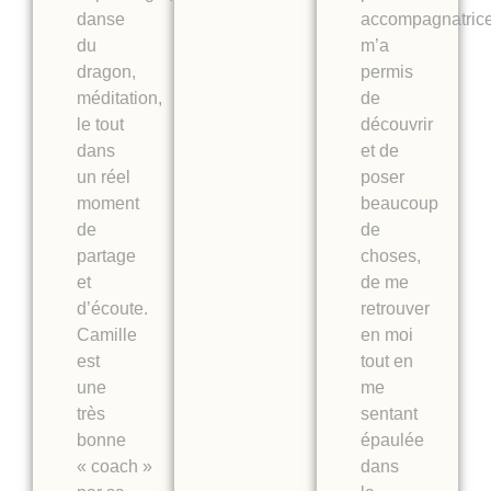
danse
accompagnatric
du
m’a
dragon,
permis
méditation,
de
le tout
découvrir
dans
et de
un réel
poser
moment
beaucoup
de
de
partage
choses,
et
de me
d’écoute.
retrouver
Camille
en moi
est
tout en
une
me
très
sentant
bonne
épaulée
« coach »
dans