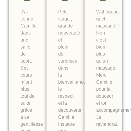
J’ai
Petit
Wahouuuu
connu
stage ,
quel
Camille
grande
massage!!!
dans
nouveauté
Non
une
et
c’est
salle
plein
bien
de
de
plus
sport.
surprises
qu’un
Ses
dans
massage.
cours
la
Merci
m’ont
bienveillance,
Camille
plus
le
pour ta
tout de
respect
douceur
suite
et la
et ton
grâce
découverte.
accompagnemen
à sa
Camille
Je
gentillesse
instaure
reviendrai.