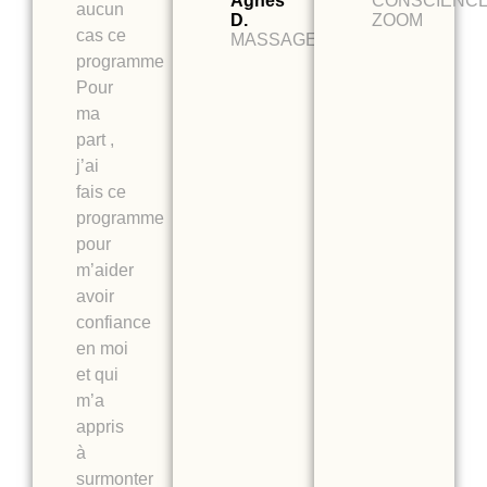
Agnès
CONSCIENC
aucun
D.
ZOOM
cas ce
MASSAGE
programme
Pour
ma
part ,
j’ai
fais ce
programme
pour
m’aider
avoir
confiance
en moi
et qui
m’a
appris
à
surmonter