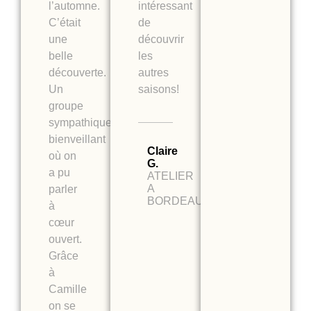
l’automne.
intéressant
C’était
de
une
découvrir
belle
les
découverte.
autres
Un
saisons!
groupe
sympathique,
bienveillant
Claire
où on
G.
a pu
ATELIER
A
parler
BORDEAUX
à
cœur
ouvert.
Grâce
à
Camille
on se