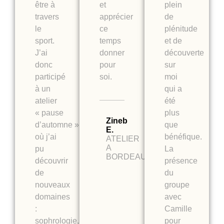
être à
et
plein
travers
apprécier
de
le
ce
plénitude
sport.
temps
et de
J’ai
donner
découverte
donc
pour
sur
participé
soi.
moi
à un
qui a
atelier
été
« pause
plus
Zineb
d’automne »
que
E.
où j’ai
bénéfique.
ATELIER
A
pu
La
BORDEAUX
découvrir
présence
de
du
nouveaux
groupe
domaines
avec
:
Camille
sophrologie,
pour