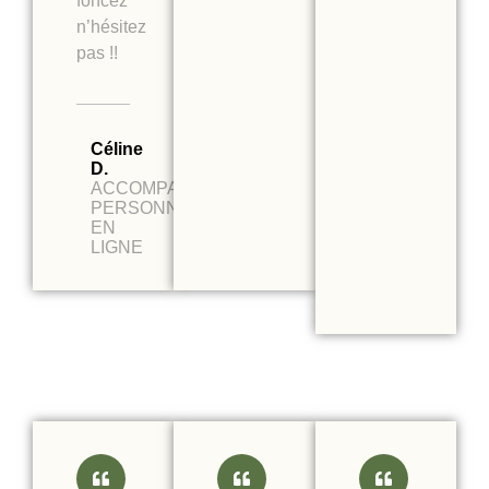
foncez
n’hésitez
pas !!
Céline
D.
ACCOMPAGNEMENT
PERSONNALISE
EN
LIGNE