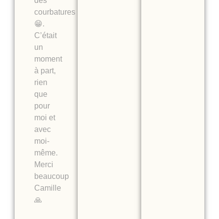
des
courbatures
😁.
C’était
un
moment
à part,
rien
que
pour
moi et
avec
moi-
même.
Merci
beaucoup
Camille
🙏