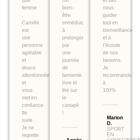
que
Un
et sait
femme
bien-
nous
.
être
guider
Camille
immédiat,
tout en
est
à
bienveillance
une
prolonger
et à
personne
par
l’écoute
agréable
une
de nos
et
journée
besoins.
douce
de
Je
attentionnée
farniente,
recommande
et
livre et
à
vous
thé sur
100%
met en
le
confiance
canapé
tte
!
Marion
suite .
D.
Je ne
SPORT
EN
regrette