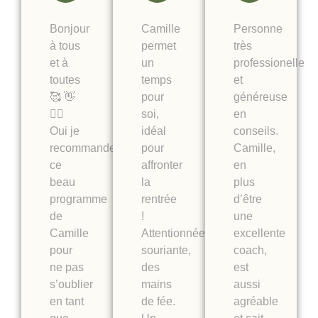
Bonjour
Camille
Personne
à tous
permet
très
et à
un
professionelle
toutes
temps
et
🥰 👋
pour
généreuse
🧘‍♀️
soi,
en
Oui je
idéal
conseils.
recommande
pour
Camille,
ce
affronter
en
beau
la
plus
programme
rentrée
d’être
de
!
une
Camille
Attentionnée,
excellente
pour
souriante,
coach,
ne pas
des
est
s’oublier
mains
aussi
en tant
de fée.
agréable