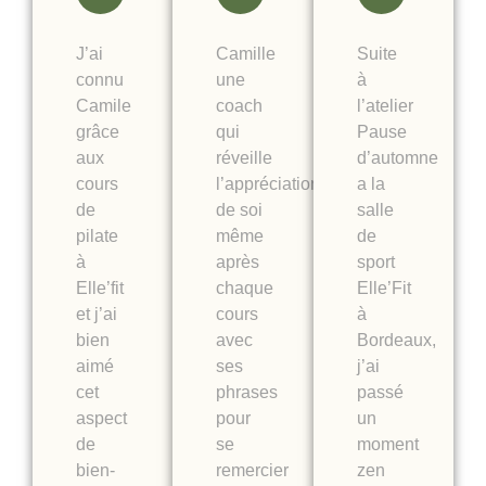
J’ai
Camille
Suite
connu
une
à
Camile
coach
l’atelier
grâce
qui
Pause
aux
réveille
d’automne
cours
l’appréciation
a la
de
de soi
salle
pilate
même
de
à
après
sport
Elle’fit
chaque
Elle’Fit
et j’ai
cours
à
bien
avec
Bordeaux,
aimé
ses
j’ai
cet
phrases
passé
aspect
pour
un
de
se
moment
bien-
remercier
zen