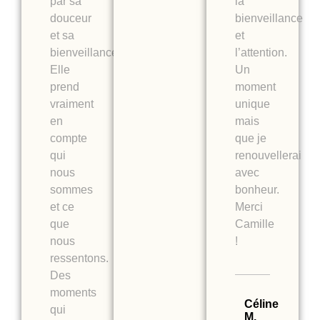
par sa
la
douceur
bienveillance
et sa
et
bienveillance.
l’attention.
Elle
Un
prend
moment
vraiment
unique
en
mais
compte
que je
qui
renouvellerai
nous
avec
sommes
bonheur.
et ce
Merci
que
Camille
nous
!
ressentons.
Des
moments
Céline
qui
M.