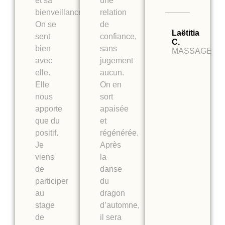
et sa
une
bienveillance.
relation
On se
de
Laëtitia
sent
confiance,
C.
bien
sans
MASSAGE
avec
jugement
elle.
aucun.
Elle
On en
nous
sort
apporte
apaisée
que du
et
positif.
régénérée.
Je
Après
viens
la
de
danse
participer
du
au
dragon
stage
d’automne,
de
il sera