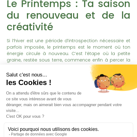
Le Printemps : Ta saison
du renouveau et de la
créativité
Si l’hiver est une période d’introspection nécessaire et
parfois imposée, le printemps est le moment où ton
énergie circule à nouveau. C’est l’étape où la petite
graine, restée sous terre, commence enfin à percer la
surface.
Vivre au rythme des saisons te permet de te
reconnecter à ton propre dynamisme. Avec le retour de
la lumière, on se sent naturellement plus enclin à passer
à l’action et à voir nos projets s’épanouir. C’est le
moment de te demander : qu’est-ce que j’ai envie de
voir fleurir cette année ?
Prépare ton espace
sacré